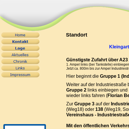
Standort
Kleingar
Günstigste Zufahrt über A23
1. Ampel links (bei Tankstelle) einbie
Jetzt ca. 800m bis zur Ampel Industries
Hier beginnt die
Gruppe 1 (Ind
Weiter auf der Industriestraße 
Gruppe 2
links einbiegen und
wieder links fahren (
Florian B
Zur
Gruppe 3
auf der
Industri
(Weg18) oder
138
(Weg19, Son
Vereinshaus - Industriestraße
Mit den öffentlichen Verkehrs