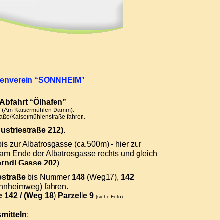
tenverein “SONNHEIM”
 Abfahrt “Ölhafen”
gen (Am Kaisermühlen Damm).
traße/Kaisermühlenstraße fahren.
ustriestraße 212).
bis zur Albatrosgasse (ca.500m) - hier zur
 am Ende der Albatrosgasse rechts und gleich
erndl Gasse 202
).
estraße
bis Nummer
148
(Weg17),
142
nheimweg) fahren.
 142 / (Weg 18) Parzelle 9
(siehe Foto)
mitteln: